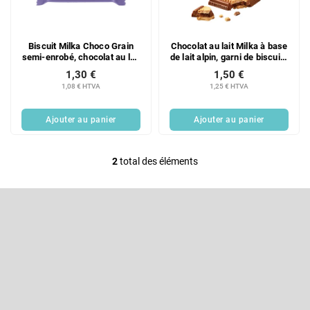
d
i
e
t
s
s
Biscuit Milka Choco Grain
Chocolat au lait Milka à base
p
semi-enrobé, chocolat au lait
de lait alpin, garni de biscuits
r
42 g
LU 35 g
1,30 €
1,50 €
o
1,08 € HTVA
1,25 € HTVA
d
u
Ajouter au panier
Ajouter au panier
i
t
s
2
total des éléments
C
o
P
n
i
t
e
S'abonner à la lettre d'information
r
d
d
ô
Entrez votre email et nous vous enverrons des informations sur les
e
nouveaux produits de notre e-shop.
l
p
e
a
Courriel
d