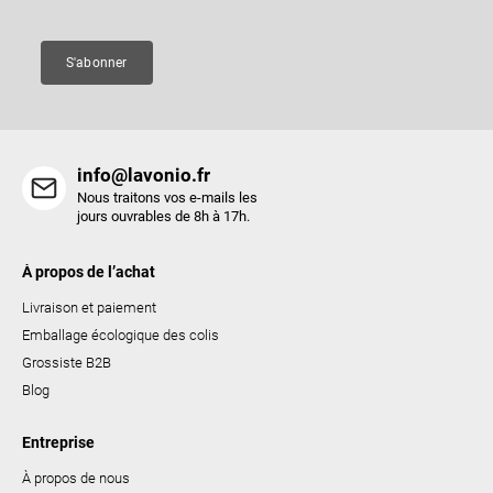
g
e
e
s
S'abonner
l
i
s
t
info@lavonio.fr
e
Nous traitons vos e-mails les
s
jours ouvrables de 8h à 17h.
À propos de l’achat
Livraison et paiement
Emballage écologique des colis
Grossiste B2B
Blog
Entreprise
À propos de nous