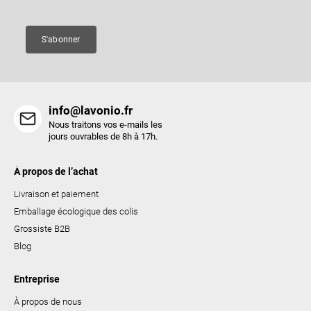
g
e
e
s
S'abonner
l
i
s
t
info@lavonio.fr
e
Nous traitons vos e-mails les
s
jours ouvrables de 8h à 17h.
À propos de l’achat
Livraison et paiement
Emballage écologique des colis
Grossiste B2B
Blog
Entreprise
À propos de nous