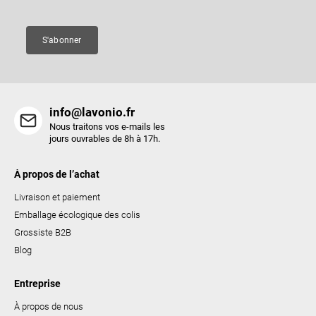
g
e
e
s
S'abonner
l
i
s
t
info@lavonio.fr
e
Nous traitons vos e-mails les
s
jours ouvrables de 8h à 17h.
À propos de l’achat
Livraison et paiement
Emballage écologique des colis
Grossiste B2B
Blog
Entreprise
À propos de nous