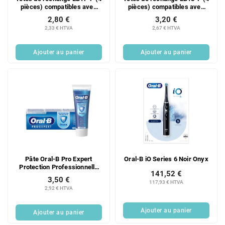
pièces) compatibles avec
pièces) compatibles avec
les brosses à dents Oral-B
les brosses à dents Oral-B
2,80 €
3,20 €
Genius, Oral-B SmartSeries,
Genius, Oral-B SmartSeries,
2,33 € HTVA
2,67 € HTVA
Oral-B PRO et Oral-B Vitality
Oral-B PRO et Oral-B Vitality
Ajouter au panier
Ajouter au panier
Pâte Oral-B Pro Expert
Oral-B iO Series 6 Noir Onyx
Protection Professionnelle
141,52 €
75 ml
3,50 €
117,93 € HTVA
2,92 € HTVA
Ajouter au panier
Ajouter au panier