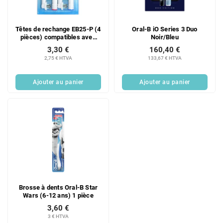
Têtes de rechange EB25-P (4
Oral-B iO Series 3 Duo
pièces) compatibles avec
Noir/Bleu
les brosses à dents Oral-B
3,30 €
160,40 €
Genius, Oral-B SmartSeries,
2,75 € HTVA
133,67 € HTVA
Oral-B PRO et Oral-B Vitality
Ajouter au panier
Ajouter au panier
Brosse à dents Oral-B Star
Wars (6-12 ans) 1 pièce
3,60 €
3 € HTVA