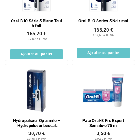
d
i
e
t
s
s
Oral-B iO Série 5 Blanc Tout
Oral-B iO Series 5 Noir mat
p
à fait
r
165,20 €
165,20 €
o
137,67 € HTVA
137,67 € HTVA
d
u
Ajouter au panier
Ajouter au panier
i
t
s
Hydropulseur Optismile –
Pâte Oral-B Pro Expert
Hydropulseur buccal
Sensitive 75 ml
électrique – Sans fil et
30,70 €
3,50 €
rechargeable
25,58 € HTVA
2,92 € HTVA