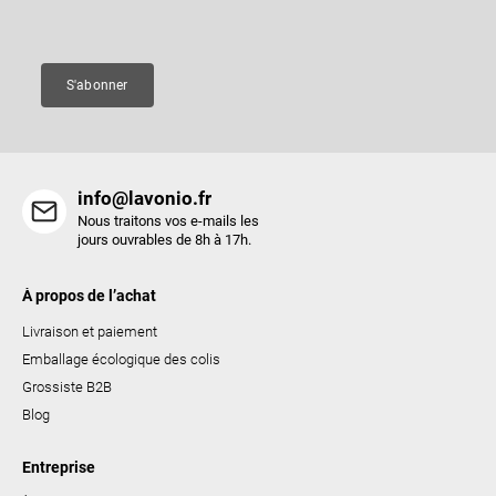
a
Courriel
g
e
S'abonner
info@lavonio.fr
Nous traitons vos e-mails les
jours ouvrables de 8h à 17h.
À propos de l’achat
Livraison et paiement
Emballage écologique des colis
Grossiste B2B
Blog
Entreprise