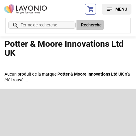
Aller
au
contenu
Recherche
Potter & Moore Innovations Ltd
UK
Aucun produit de la marque
Potter & Moore Innovations Ltd UK
n'a
été trouvé....
P
i
e
S'abonner à la lettre d'information
d
d
Entrez votre email et nous vous enverrons des informations sur les
e
nouveaux produits de notre e-shop.
p