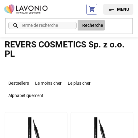
Aller
au
contenu
Recherche
REVERS COSMETICS Sp. z o.o.
PL
T
r
Bestsellers
Le moins cher
Le plus cher
i
d
Alphabétiquement
e
s
L
p
i
r
s
o
t
d