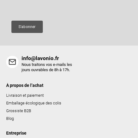
e
a
Courriel
d
g
e
e
s
S'abonner
l
i
s
t
info@lavonio.fr
e
Nous traitons vos e-mails les
s
jours ouvrables de 8h à 17h.
À propos de l’achat
Livraison et paiement
Emballage écologique des colis
Grossiste B2B
Blog
Entreprise