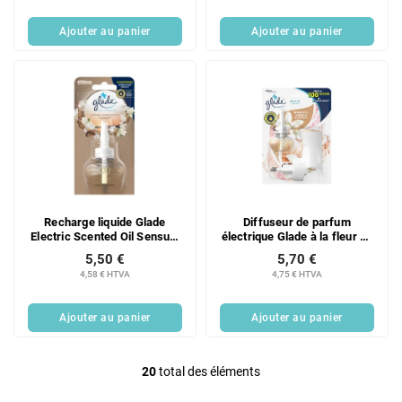
Ajouter au panier
Ajouter au panier
Recharge liquide Glade
Diffuseur de parfum
Electric Scented Oil Sensual
électrique Glade à la fleur de
Santal & Jasmin pour
vanille romantique, rempli de
5,50 €
5,70 €
diffuseur électrique 20 ml
liquide (20 ml).
4,58 € HTVA
4,75 € HTVA
Ajouter au panier
Ajouter au panier
20
total des éléments
C