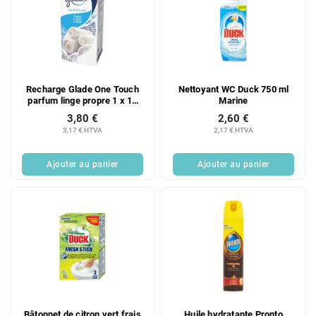
Recharge Glade One Touch
Nettoyant WC Duck 750 ml
parfum linge propre 1 x 10
Marine
ml
3,80 €
2,60 €
3,17 € HTVA
2,17 € HTVA
Ajouter au panier
Ajouter au panier
Bâtonnet de citron vert frais
Huile hydratante Pronto