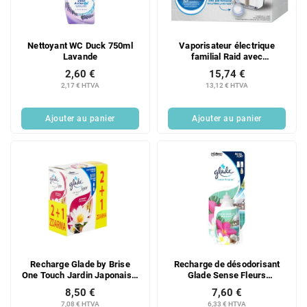
d
i
e
t
s
s
Nettoyant WC Duck 750ml
Vaporisateur électrique
p
Lavande
familial Raid avec
r
remplissage de liquide, 30
2,60 €
15,74 €
o
nuits sans parfum
2,17 € HTVA
13,12 € HTVA
d
u
Ajouter au panier
Ajouter au panier
i
t
s
Recharge Glade by Brise
Recharge de désodorisant
One Touch Jardin Japonais 3
Glade Sense Fleurs
x 10 ml
tropicales exotiques, 18 ml
8,50 €
7,60 €
7,08 € HTVA
6,33 € HTVA