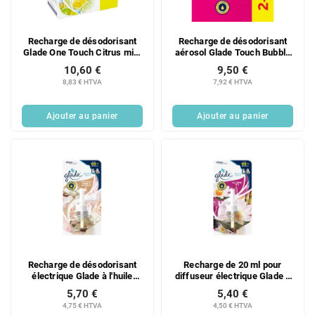
Recharge de désodorisant
Recharge de désodorisant
Glade One Touch Citrus mini
aérosol Glade Touch Bubbly
spray 3 x 10 ml
Berry Splash, 3 x 10 ml
10,60 €
9,50 €
8,83 € HTVA
7,92 € HTVA
Ajouter au panier
Ajouter au panier
Recharge de désodorisant
Recharge de 20 ml pour
électrique Glade à l'huile
diffuseur électrique Glade à
parfumée Fleur de vanille
l'huile parfumée Relaxing
5,70 €
5,40 €
romantique 20 ml
Zen Japanese Garden
4,75 € HTVA
4,50 € HTVA