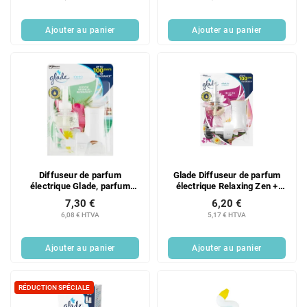
Ajouter au panier
Ajouter au panier
Diffuseur de parfum
Glade Diffuseur de parfum
électrique Glade, parfum
électrique Relaxing Zen +
Fleurs Tropicales Exotiques,
recharge 20 ml
7,30 €
6,20 €
aux notes de fleurs de monoï
6,08 € HTVA
5,17 € HTVA
et de lait de coco, avec
réservoir de liquide de 20 ml.
Ajouter au panier
Ajouter au panier
RÉDUCTION SPÉCIALE