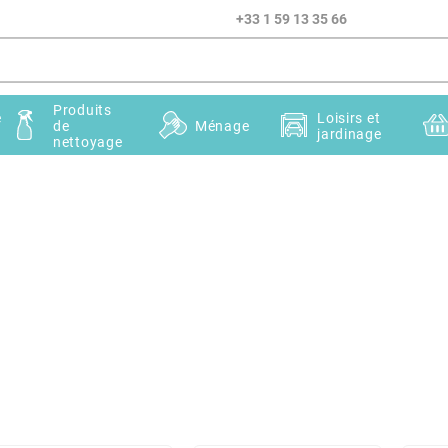
+33 1 59 13 35 66
Produits
e
Loisirs et
de
Ménage
jardinage
nettoyage