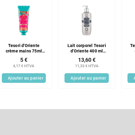
Tesori d'Oriente
Lait corporel Tesori
Te
crème mains 75ml
d'Oriente 400 ml
Ayurvéda
Blanc M
5 €
13,60 €
4,17 € HTVA
11,33 € HTVA
Ajouter au panier
Ajouter au panier
C
o
n
Courriel
t
r