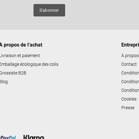
ô
es
S'abonner
l
e
d
e
À propos de l’achat
Entrepr
s
l
Livraison et paiement
À propos
i
Emballage écologique des colis
Contact
s
Grossiste B2B
Conditio
t
Blog
Conditio
e
Conditio
s
Cookies
Presse