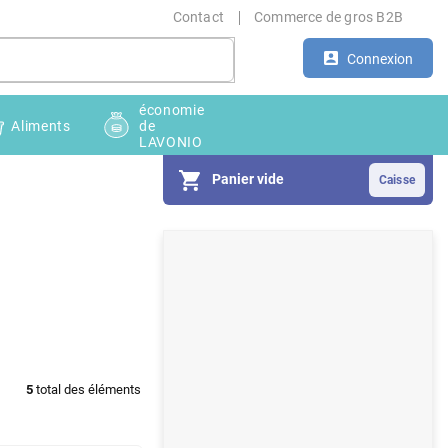
Contact
Commerce de gros B2B
Connexion
économie
Aliments
de
LAVONIO
Panier vide
E
n
c
a
d
5
total des éléments
r
é