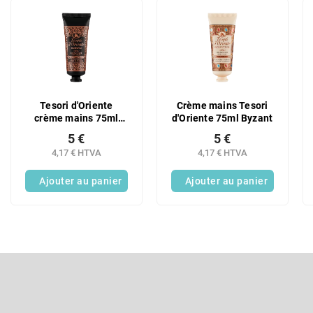
e
L
s
i
p
s
r
t
o
e
d
d
u
e
Tesori d'Oriente
Crème mains Tesori
i
s
crème mains 75ml
d'Oriente 75ml Byzant
t
p
Hammam
s
5 €
5 €
r
4,17 € HTVA
4,17 € HTVA
o
d
Ajouter au panier
Ajouter au panier
u
i
t
s
P
i
e
S'abonner à la lettre d'information
d