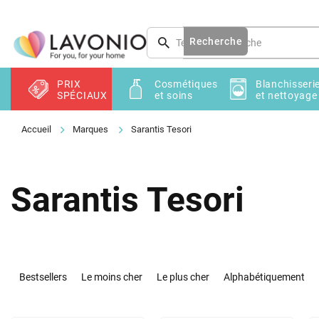
Aller
au
contenu
Recherche
PRIX
Cosmétiques
Blanchisseri
SPÉCIAUX
et soins
et nettoyage
Marques
Sarantis Tesori
Sarantis Tesori
T
r
Bestsellers
Le moins cher
Le plus cher
Alphabétiquement
i
d