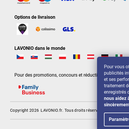
Options de livraison
LAVONIO dans le monde
Pour vous of
publicités in
Pour des promotions, concours et réductions, suivez-nou
et ses perf
traitement 
enregistrés 
nous aidez 
sincèremen
Copyright 2026
LAVONIO.fr
. Tous droits réservés.
Paramètr