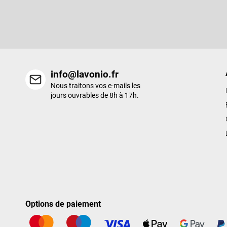
d
Entrez votre email et nous vous enverrons des informations sur l
e
nouveaux produits de notre e-shop.
p
a
g
e
info@lavonio.fr
Nous traitons vos e-mails les
jours ouvrables de 8h à 17h.
Options de paiement