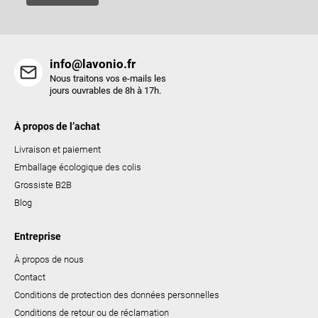
l
i
s
t
info@lavonio.fr
e
Nous traitons vos e-mails les
s
jours ouvrables de 8h à 17h.
À propos de l’achat
Livraison et paiement
Emballage écologique des colis
Grossiste B2B
Blog
Entreprise
À propos de nous
Contact
Conditions de protection des données personnelles
Conditions de retour ou de réclamation