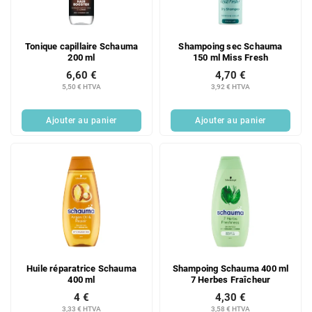
d
i
e
t
s
s
Tonique capillaire Schauma
Shampoing sec Schauma
p
200 ml
150 ml Miss Fresh
r
6,60 €
4,70 €
o
5,50 € HTVA
3,92 € HTVA
d
u
Ajouter au panier
Ajouter au panier
i
t
s
Huile réparatrice Schauma
Shampoing Schauma 400 ml
400 ml
7 Herbes Fraîcheur
4 €
4,30 €
3,33 € HTVA
3,58 € HTVA