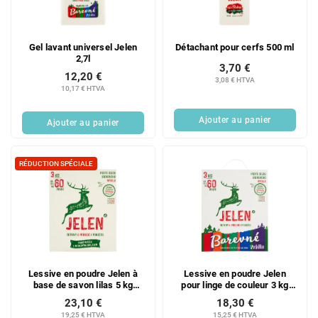
d
i
e
t
s
s
Gel lavant universel Jelen
Détachant pour cerfs 500 ml
p
2,7l
r
3,70 €
12,20 €
o
3,08 € HTVA
10,17 € HTVA
d
u
Ajouter au panier
Ajouter au panier
i
t
s
RÉDUCTION SPÉCIALE
Lessive en poudre Jelen à
Lessive en poudre Jelen
base de savon lilas 5 kg
pour linge de couleur 3 kg
100PD
60PD
23,10 €
18,30 €
19,25 € HTVA
15,25 € HTVA