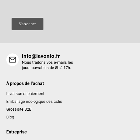
a
Courriel
g
e
S'abonner
info@lavonio.fr
Nous traitons vos e-mails les
jours ouvrables de 8h à 17h.
À propos de l’achat
Livraison et paiement
Emballage écologique des colis
Grossiste B2B
Blog
Entreprise