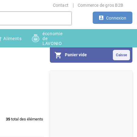
Contact
Commerce de gros B2B
Connexion
économie
Aliments
de
LAVONIO
Panier vide
E
n
c
a
d
35
total des éléments
r
é