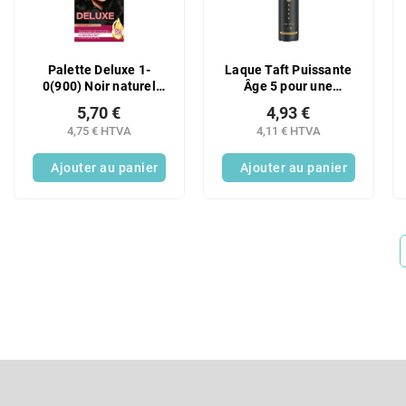
Palette Deluxe 1-
Laque Taft Puissante
0(900) Noir naturel
Âge 5 pour une
profond
coiffure plus
5,70 €
4,93 €
volumineuse et une
4,75 € HTVA
4,11 € HTVA
fixation extra forte
250 ml
Ajouter au panier
Ajouter au panier
P
i