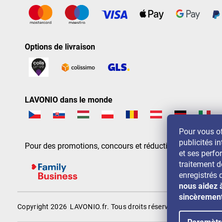
Options de livraison
LAVONIO dans le monde
Pour vous of
publicités in
Pour des promotions, concours et réductions, suivez-nou
et ses perf
traitement 
enregistrés 
nous aidez 
sincèremen
Copyright 2026
LAVONIO.fr
. Tous droits réservés.