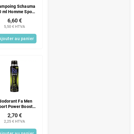
ampoing Schauma
0 ml Homme Sport
Power XXL
6,60 €
5,50 € HTVA
Ajouter au panier
éodorant Fa Men
port Power Boost
150 ml
2,70 €
2,25 € HTVA
Ajouter au panier