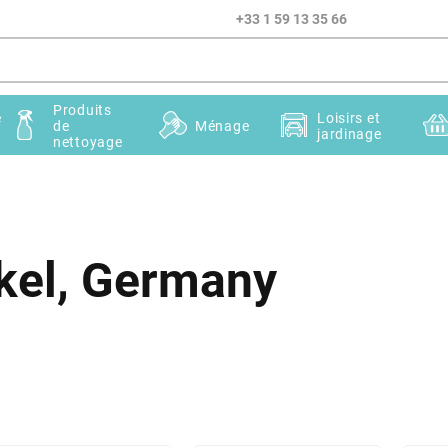
+33 1 59 13 35 66
Produits
e
Loisirs et
de
Ménage
jardinage
nettoyage
kel, Germany