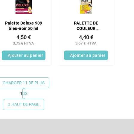
Palette Deluxe 909
PALETTE DE
bleu-noir 50 ml
COULEUR
SHAMPOOING NOIR
4,50 €
4,40 €
1-0
3,75 € HTVA
3,67 € HTVA
Ajouter au panier
Ajouter au panier
CHARGER 11 DE PLUS
1
2
C
o
HAUT DE PAGE
n
t
r
Courriel