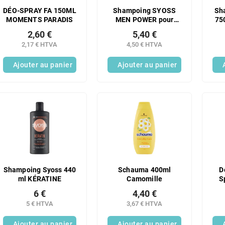
DÉO-SPRAY FA 150ML
Shampoing SYOSS
Sh
MOMENTS PARADIS
MEN POWER pour
75
hommes aux cheveux
2,60 €
5,40 €
normaux 440 ml
2,17 € HTVA
4,50 € HTVA
Ajouter au panier
Ajouter au panier
Shampoing Syoss 440
Schauma 400ml
D
ml KÉRATINE
Camomille
S
6 €
4,40 €
5 € HTVA
3,67 € HTVA
Ajouter au panier
Ajouter au panier