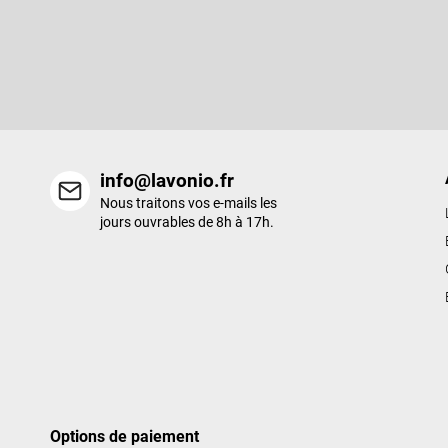
e
S'abonner à la lettre d'information
d
d
Entrez votre email et nous vous enverrons des informations sur l
e
nouveaux produits de notre e-shop.
p
a
g
e
info@lavonio.fr
Nous traitons vos e-mails les
jours ouvrables de 8h à 17h.
Options de paiement