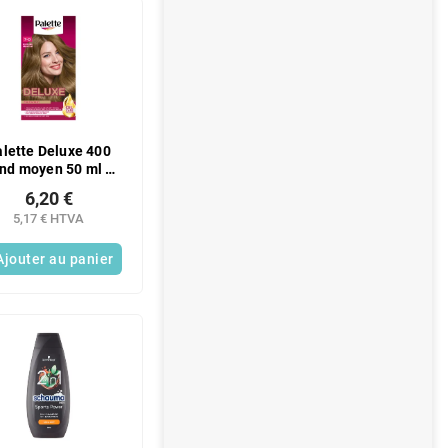
alette Deluxe 400
nd moyen 50 ml 7-
0
6,20 €
5,17 € HTVA
Ajouter au panier