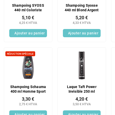
Shampoing SYOSS
Shampoing Syosse
440 ml Coloriste
440 ml Blond Argent
5,10 €
5,20 €
4,25 € HTVA
4,33 € HTVA
Ajouter au panier
Ajouter au panier
RÉDUCTION SPÉCIALE
Shampoing Schauma
Laque Taft Power
400 ml Homme Sport
Invisible 250 ml
3,30 €
4,20 €
2,75 € HTVA
3,50 € HTVA
Ajouter au panier
Ajouter au panier