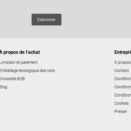
ô
l
e
es
S'abonner
d
e
s
l
i
À propos de l’achat
Entrepr
s
Livraison et paiement
À propos
t
Emballage écologique des colis
Contact
e
Grossiste B2B
Conditio
s
Blog
Conditio
Conditio
Cookies
Presse