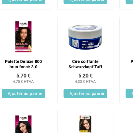
Palette Deluxe 800
Cire coiffante
P
brun foncé 3-0
Schwarzkopf Taft
ULTRA Fixation 2, 75
5,70 €
5,20 €
ml
4,75 € HTVA
4,33 € HTVA
Ajouter au panier
Ajouter au panier