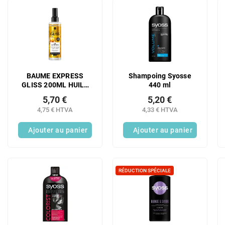
e
L
s
i
p
s
r
t
o
e
d
d
u
e
BAUME EXPRESS
Shampoing Syosse
i
s
GLISS 200ML HUILE
440 ml
t
p
NUTRITIVE
s
5,70 €
5,20 €
r
4,75 € HTVA
4,33 € HTVA
o
d
Ajouter au panier
Ajouter au panier
u
i
t
s
RÉDUCTION SPÉCIALE