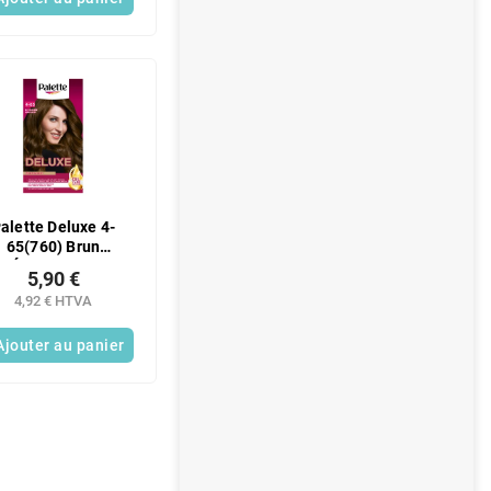
alette Deluxe 4-
65(760) Brun
Éblouissant
5,90 €
4,92 € HTVA
Ajouter au panier