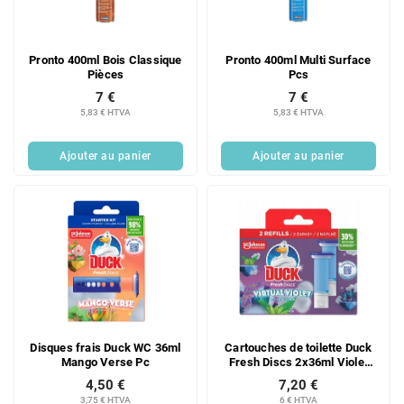
d
i
e
t
s
s
Pronto 400ml Bois Classique
Pronto 400ml Multi Surface
p
Pièces
Pcs
r
7 €
7 €
o
5,83 € HTVA
5,83 € HTVA
d
u
Ajouter au panier
Ajouter au panier
i
t
s
Disques frais Duck WC 36ml
Cartouches de toilette Duck
Mango Verse Pc
Fresh Discs 2x36ml Violet
virtuel PC
4,50 €
7,20 €
3,75 € HTVA
6 € HTVA