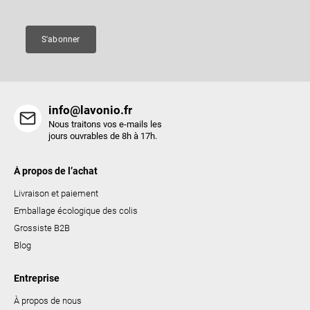
g
e
e
s
S'abonner
l
i
s
t
info@lavonio.fr
e
Nous traitons vos e-mails les
s
jours ouvrables de 8h à 17h.
À propos de l’achat
Livraison et paiement
Emballage écologique des colis
Grossiste B2B
Blog
Entreprise
À propos de nous