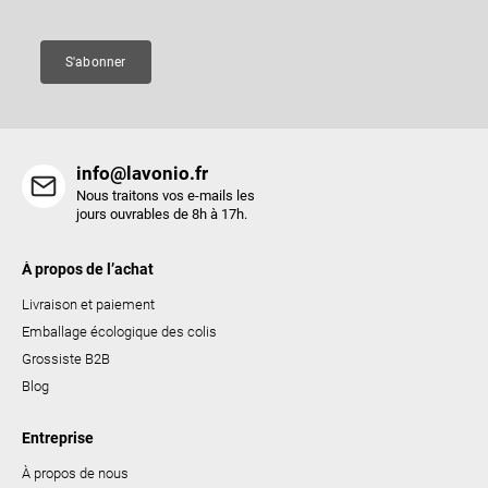
g
e
e
s
S'abonner
l
i
s
t
info@lavonio.fr
e
Nous traitons vos e-mails les
s
jours ouvrables de 8h à 17h.
À propos de l’achat
Livraison et paiement
Emballage écologique des colis
Grossiste B2B
Blog
Entreprise
À propos de nous