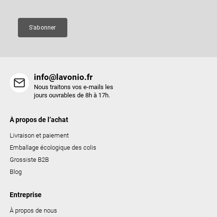
g
e
e
s
S'abonner
l
i
s
t
info@lavonio.fr
e
Nous traitons vos e-mails les
s
jours ouvrables de 8h à 17h.
À propos de l’achat
Livraison et paiement
Emballage écologique des colis
Grossiste B2B
Blog
Entreprise
À propos de nous