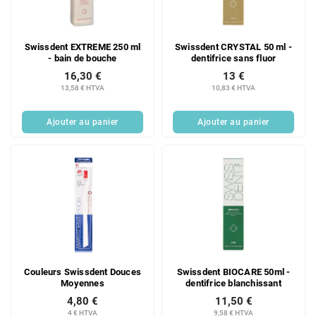
d
i
e
t
s
s
Swissdent EXTREME 250 ml
Swissdent CRYSTAL 50 ml -
p
- bain de bouche
dentifrice sans fluor
r
16,30 €
13 €
o
13,58 € HTVA
10,83 € HTVA
d
u
Ajouter au panier
Ajouter au panier
i
t
s
Couleurs Swissdent Douces
Swissdent BIOCARE 50ml -
Moyennes
dentifrice blanchissant
4,80 €
11,50 €
4 € HTVA
9,58 € HTVA