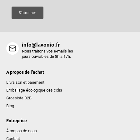
e
e
s
S'abonner
l
i
s
t
info@lavonio.fr
e
Nous traitons vos e-mails les
s
jours ouvrables de 8h à 17h.
À propos de l’achat
Livraison et paiement
Emballage écologique des colis
Grossiste B2B
Blog
Entreprise
À propos de nous
Contact