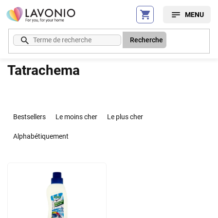
Aller
au
contenu
Recherche
Tatrachema
T
r
Bestsellers
Le moins cher
Le plus cher
i
d
Alphabétiquement
e
s
L
p
i
r
s
o
t
d
e
u