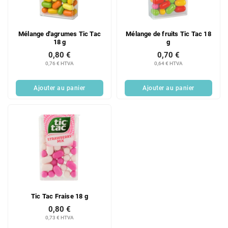
d
i
e
t
s
s
Mélange d'agrumes Tic Tac
Mélange de fruits Tic Tac 18
p
18 g
g
r
0,80 €
0,70 €
o
0,76 € HTVA
0,64 € HTVA
d
u
Ajouter au panier
Ajouter au panier
i
t
s
Tic Tac Fraise 18 g
0,80 €
0,73 € HTVA