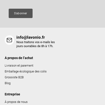
g
e
e
s
S'abonner
l
i
s
t
info@lavonio.fr
e
Nous traitons vos e-mails les
s
jours ouvrables de 8h à 17h.
À propos de l’achat
Livraison et paiement
Emballage écologique des colis
Grossiste B2B
Blog
Entreprise
À propos de nous