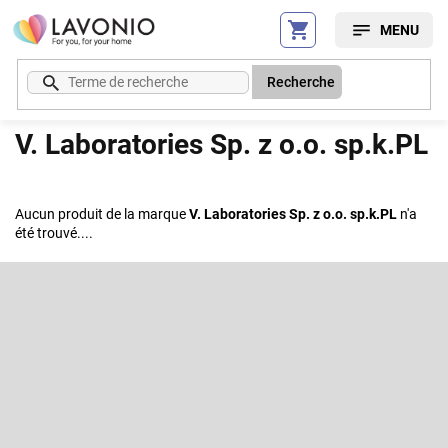
Aller
au
contenu
Recherche
V. Laboratories Sp. z o.o. sp.k.PL
Aucun produit de la marque
V. Laboratories Sp. z o.o. sp.k.PL
n'a
été trouvé....
P
i
e
S'abonner à la lettre d'information
d
d
Entrez votre email et nous vous enverrons des informations sur les
e
nouveaux produits de notre e-shop.
p
a
Courriel