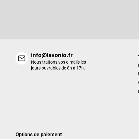
S'abonner à la lettre d'information
d
d
Entrez votre email et nous vous enverrons des informations sur l
e
nouveaux produits de notre e-shop.
p
a
g
e
info@lavonio.fr
Nous traitons vos e-mails les
jours ouvrables de 8h à 17h.
Options de paiement