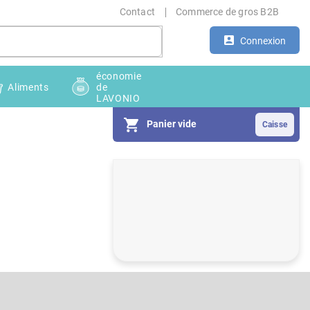
Contact
Commerce de gros B2B
Connexion
économie
Aliments
de
LAVONIO
Panier vide
E
n
c
a
d
r
é