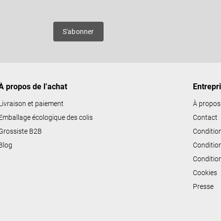
es
S'abonner
À propos de l’achat
Entrepr
Livraison et paiement
À propos
Emballage écologique des colis
Contact
Grossiste B2B
Conditio
Blog
Conditio
Conditio
Cookies
Presse