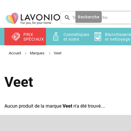
Aller
au
contenu
Recherche
PRIX
Cosmétiques
Blanchisseri
SPÉCIAUX
et soins
et nettoyage
Marques
Veet
Veet
Aucun produit de la marque
Veet
n'a été trouvé....
P
i
e