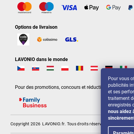
Options de livraison
LAVONIO dans le monde
Pour vous of
publicités in
Pour des promotions, concours et réductions, suivez-nou
et ses perf
traitement 
enregistrés 
nous aidez 
sincèremen
Copyright 2026
LAVONIO.fr
. Tous droits réservés.
Paramètr