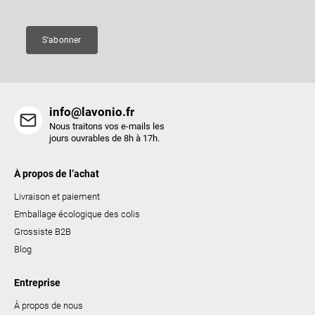
g
e
e
s
S'abonner
l
i
s
t
info@lavonio.fr
e
Nous traitons vos e-mails les
s
jours ouvrables de 8h à 17h.
À propos de l’achat
Livraison et paiement
Emballage écologique des colis
Grossiste B2B
Blog
Entreprise
À propos de nous