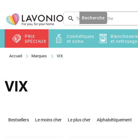
Aller
au
contenu
Recherche
PRIX
Cosmétiques
Blanchisseri
SPÉCIAUX
et soins
et nettoyage
Marques
VIX
VIX
T
r
Bestsellers
Le moins cher
Le plus cher
Alphabétiquement
i
d