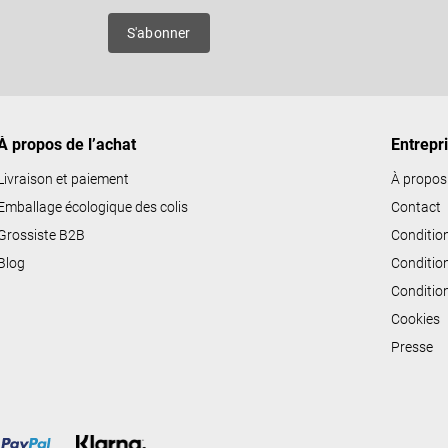
ô
es
S'abonner
l
e
d
e
À propos de l’achat
Entrepr
s
l
Livraison et paiement
À propos
i
Emballage écologique des colis
Contact
s
Grossiste B2B
Conditio
t
Blog
Conditio
e
Conditio
s
Cookies
Presse