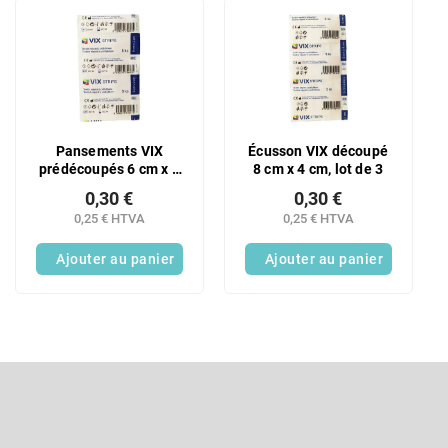
e
L
s
i
p
s
r
t
o
e
d
d
u
e
Pansements VIX
Écusson VIX découpé
i
s
prédécoupés 6 cm x 2
8 cm x 4 cm, lot de 3
t
p
cm, 5 pièces
s
0,30 €
0,30 €
r
0,25 € HTVA
0,25 € HTVA
o
d
Ajouter au panier
Ajouter au panier
u
i
t
s
P
i
e
S'abonner à la lettre d'information
d