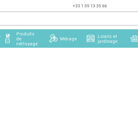
+33 1 59 13 35 66
Produits
e
Loisirs et
de
Ménage
jardinage
nettoyage