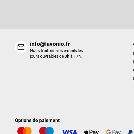
d
Entrez votre email et nous vous enverrons des informations sur l
e
nouveaux produits de notre e-shop.
p
a
g
e
info@lavonio.fr
Nous traitons vos e-mails les
jours ouvrables de 8h à 17h.
Options de paiement