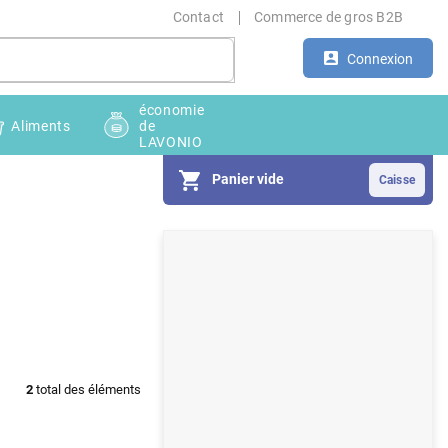
Contact
Commerce de gros B2B
Connexion
économie
Aliments
de
LAVONIO
Panier vide
E
n
c
a
d
2
total des éléments
r
é