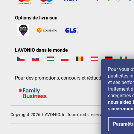
Options de livraison
LAVONIO dans le monde
Pour vous of
publicités in
Pour des promotions, concours et réductions, suivez-nou
et ses perf
traitement 
enregistrés 
nous aidez 
sincèremen
Copyright 2026
LAVONIO.fr
. Tous droits réservés.
Paramètr