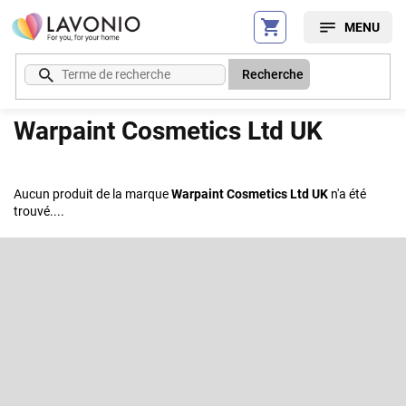
Aller
au
contenu
Recherche
Warpaint Cosmetics Ltd UK
Aucun produit de la marque
Warpaint Cosmetics Ltd UK
n'a été
trouvé....
P
i
e
S'abonner à la lettre d'information
d
d
Entrez votre email et nous vous enverrons des informations sur les
e
nouveaux produits de notre e-shop.
p
a
Courriel