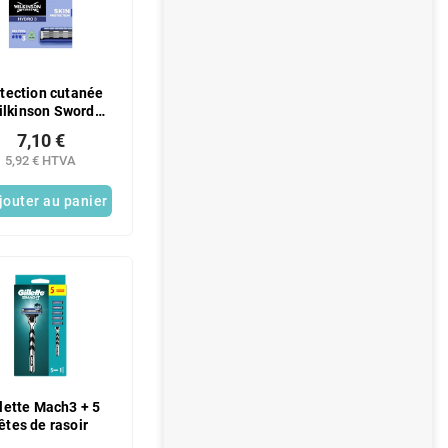
tection cutanée
ilkinson Sword
ydro 3, 5 têtes
7,10 €
5,92 € HTVA
jouter au panier
llette Mach3 + 5
êtes de rasoir