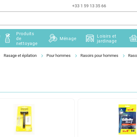
+33 1 59 13 35 66
Produits
e
Loisirs et
de
Ménage
jardinage
nettoyage
Rasage et épilation
Pour hommes
Rasoirs pour hommes
Raso