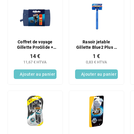
Coffret de voyage
Rasoir jetable
Gillette ProGlide +
Gillette Blue2 Plus 1
Gel à raser Fusion
pièce – HRDC
14 €
1 €
200 ml + Support
11,67 € HTVA
0,83 € HTVA
Ajouter au panier
Ajouter au panier