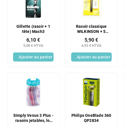
r
t
o
e
d
d
u
e
i
s
Gillette (rasoir + 1
Rasoir classique
t
tête) Mach3
WILKINSON + 5
p
lames de rasoir
s
r
6,10 €
5,90 €
o
5,08 € HTVA
4,92 € HTVA
d
Ajouter au panier
Ajouter au panier
u
i
t
s
Simply Venus 3 Plus -
Philips OneBlade 360
rasoirs jetables, lot
QP2834
de 3