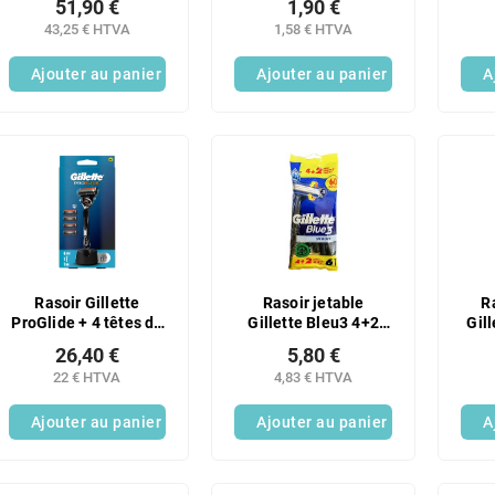
51,90 €
1,90 €
lames, lot de 4, EN
43,25 € HTVA
1,58 € HTVA
SOLDE !
Ajouter au panier
Ajouter au panier
A
Rasoir Gillette
Rasoir jetable
R
ProGlide + 4 têtes de
Gillette Bleu3 4+2
Gill
rasage + support
(sachet)
26,40 €
5,80 €
offert
22 € HTVA
4,83 € HTVA
Ajouter au panier
Ajouter au panier
A