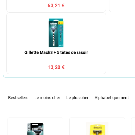
63,21 €
Gillette Mach3 + 5 têtes de rasoir
13,20 €
T
r
Bestsellers
Le moins cher
Le plus cher
Alphabétiquement
i
d
e
L
s
i
p
s