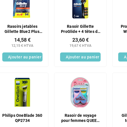
Rasoirs jetables
Rasoir Gillette
Pro
Gillette Blue2 Plus,
ProGlide + 4 têtes de
W
lot de 10 + 4
rechange
H
14,58 €
23,60 €
12,15 € HTVA
19,67 € HTVA
Ajouter au panier
Ajouter au panier
A
Philips OneBlade 360
Rasoir de voyage
Gi
QP2734
pour femmes QUEEN
t
LORD PLUS à 2