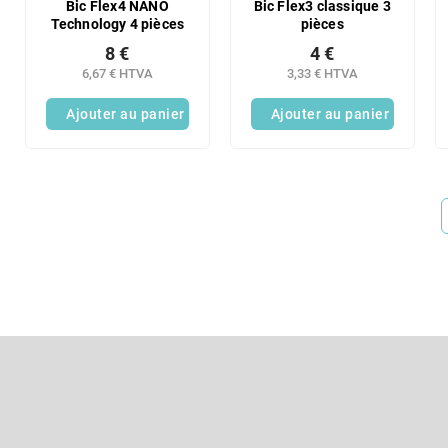
Bic Flex4 NANO
Bic Flex3 classique 3
Technology 4 pièces
pièces
8 €
4 €
6,67 € HTVA
3,33 € HTVA
Ajouter au panier
Ajouter au panier
P
i
e
S'abonner à la lettre d'information
d
d
Entrez votre email et nous vous enverrons des informations sur l