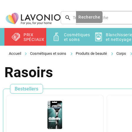
Aller
au
contenu
Recherche
PRIX
Cosmétiques
Blanchisseri
SPÉCIAUX
et soins
et nettoyage
Cosmétiques et soins
Produits de beauté
Corps
Rasoirs
Bestsellers