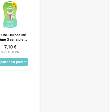
LKINSON beauté
ême 3 sensible (6
ièces/sachet)
7,10 €
5,92 € HTVA
jouter au panier