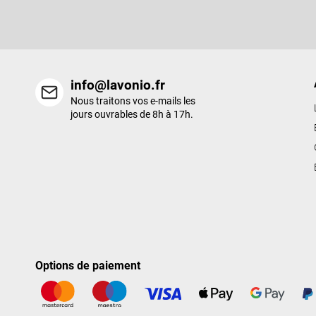
e
nouveaux produits de notre e-shop.
p
a
g
e
info@lavonio.fr
Nous traitons vos e-mails les
jours ouvrables de 8h à 17h.
Options de paiement