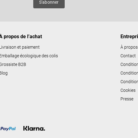
S'abonner
d
e
s
l
i
À propos de l’achat
Entrepr
s
Livraison et paiement
À propos
t
Emballage écologique des colis
Contact
e
Grossiste B2B
Conditio
s
Blog
Conditio
Conditio
Cookies
Presse