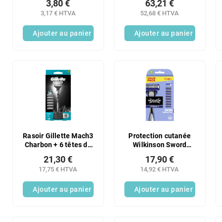
3,80 €
63,21 €
3,17 € HTVA
52,68 € HTVA
Ajouter au panier
Ajouter au panier
Rasoir Gillette Mach3
Protection cutanée
Charbon + 6 têtes de
Wilkinson Sword
rasoir + support
Hydro 3 + 9 têtes de
21,30 €
17,90 €
offert
rechange
17,75 € HTVA
14,92 € HTVA
Ajouter au panier
Ajouter au panier