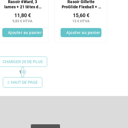
Rasoir 4Ward, 3
Rasoir Gillette
lames + 21 têtes de
ProGlide Flexball + 2
rechange
têtes
11,80 €
15,60 €
9,83 € HTVA
13 € HTVA
Ajouter au panier
Ajouter au panier
CHARGER 20 DE PLUS
1
2
C
o
HAUT DE PAGE
n
t
r
Courriel
ô
l
e
es