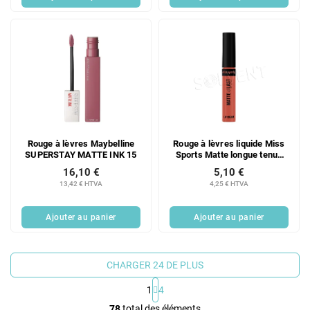
Rouge à lèvres Maybelline
Rouge à lèvres liquide Miss
SUPERSTAY MATTE INK 15
Sports Matte longue tenue
800
16,10 €
5,10 €
13,42 € HTVA
4,25 € HTVA
Ajouter au panier
Ajouter au panier
CHARGER 24 DE PLUS
1
4
C
78
total des éléments