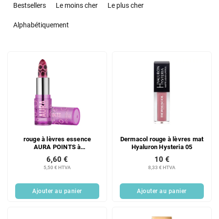
r
Bestsellers
Le moins cher
Le plus cher
i
d
Alphabétiquement
e
s
L
p
i
r
s
o
t
d
e
u
d
i
e
t
s
s
rouge à lèvres essence
Dermacol rouge à lèvres mat
p
AURA POINTS à
Hyaluron Hysteria 05
r
changement de couleur
6,60 €
10 €
o
5,50 € HTVA
8,33 € HTVA
d
u
Ajouter au panier
Ajouter au panier
i
t
s