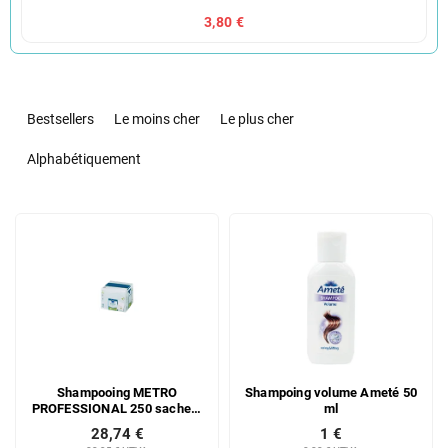
3,80 €
T
r
Bestsellers
Le moins cher
Le plus cher
i
d
Alphabétiquement
e
s
L
p
i
r
s
o
t
d
e
u
d
i
e
t
s
s
Shampooing METRO
Shampoing volume Ameté 50
p
PROFESSIONAL 250 sachets
ml
r
de 7 ml
28,74 €
1 €
o