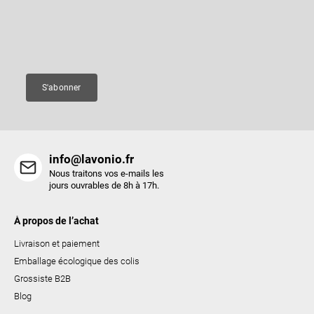
e
nouveaux produits de notre e-shop.
l
p
e
a
Courriel
d
g
e
e
s
S'abonner
l
i
s
t
info@lavonio.fr
e
Nous traitons vos e-mails les
s
jours ouvrables de 8h à 17h.
À propos de l’achat
Livraison et paiement
Emballage écologique des colis
Grossiste B2B
Blog