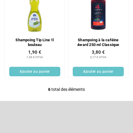
Shampoing Tip Line 1l
Shampoing à la caféine
bouleau
4ward 250 ml Classique
1,90 €
3,80 €
1,58 € HTVA
3,17 € HTVA
Ajouter au panier
Ajouter au panier
6
total des éléments
C
o
P
n
i
t
e
S'abonner à la lettre d'information
r
d
d
ô
Entrez votre email et nous vous enverrons des informations sur les