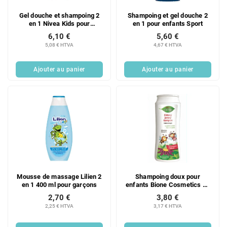
Gel douche et shampoing 2
Shampoing et gel douche 2
en 1 Nivea Kids pour
en 1 pour enfants Sport
enfants, parfum fruits des
6,10 €
5,60 €
bois, 500 ml
5,08 € HTVA
4,67 € HTVA
Ajouter au panier
Ajouter au panier
Mousse de massage Lilien 2
Shampoing doux pour
en 1 400 ml pour garçons
enfants Bione Cosmetics au
panthénol 200 ml
2,70 €
3,80 €
2,25 € HTVA
3,17 € HTVA