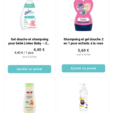
Gel douche et shampoing
Shampoing et gel douche 2
pour bébé Linteo Baby – 250
en 1 pour enfants à la rose
ml
4,40 €
5,60 €
Prix
4,40 € / 1 pcs
4,67 € HTVA
de
3,67 € HTVA
la
mesure:
Ajouter au panier
Ajouter au panier