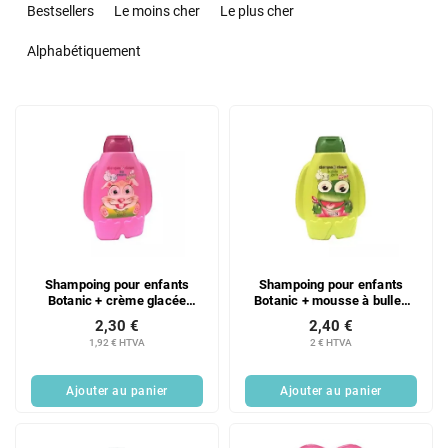
r
Bestsellers
Le moins cher
Le plus cher
i
d
Alphabétiquement
e
s
L
p
i
r
s
o
t
d
e
u
d
i
e
t
s
s
Shampoing pour enfants
Shampoing pour enfants
p
Botanic + crème glacée
Botanic + mousse à bulles
r
moussante 300 ml
300 ml
2,30 €
2,40 €
o
1,92 € HTVA
2 € HTVA
d
u
Ajouter au panier
Ajouter au panier
i
t
s