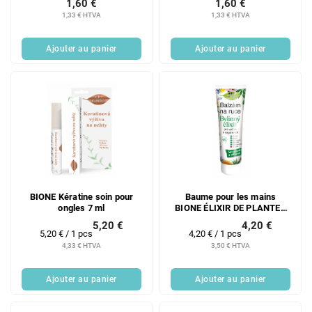
1,60 €
1,60 €
1,33 € HTVA
1,33 € HTVA
Ajouter au panier
Ajouter au panier
BIONE Kératine soin pour
Baume pour les mains
ongles 7 ml
BIONE ÉLIXIR DE PLANTES
205 ml
5,20 €
4,20 €
Prix
Prix
5,20 € / 1 pcs
4,20 € / 1 pcs
de
de
4,33 € HTVA
3,50 € HTVA
la
la
mesure:
mesure:
Ajouter au panier
Ajouter au panier