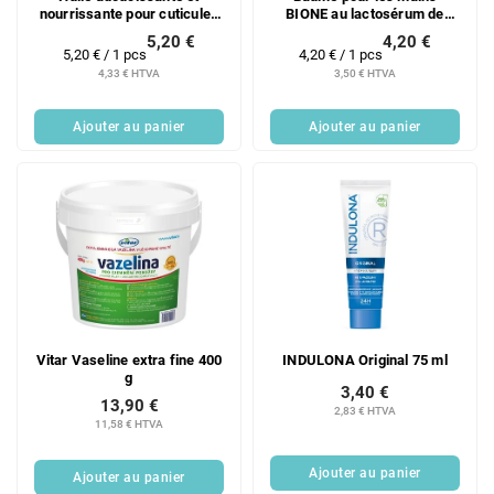
nourrissante pour cuticules
BIONE au lactosérum de
BIONE 7 ml
chèvre 205 ml
5,20 €
4,20 €
Prix
Prix
5,20 € / 1 pcs
4,20 € / 1 pcs
de
de
4,33 € HTVA
3,50 € HTVA
la
la
mesure:
mesure:
Ajouter au panier
Ajouter au panier
Vitar Vaseline extra fine 400
INDULONA Original 75 ml
g
3,40 €
13,90 €
2,83 € HTVA
11,58 € HTVA
Ajouter au panier
Ajouter au panier