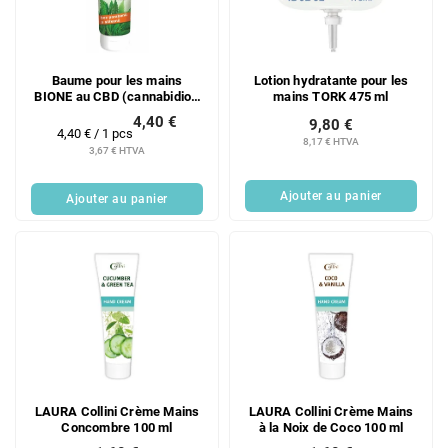
Baume pour les mains
Lotion hydratante pour les
BIONE au CBD (cannabidiol)
mains TORK 475 ml
205 ml
4,40 €
9,80 €
Prix
4,40 € / 1 pcs
8,17 € HTVA
de
3,67 € HTVA
la
mesure:
Ajouter au panier
Ajouter au panier
LAURA Collini Crème Mains
LAURA Collini Crème Mains
Concombre 100 ml
à la Noix de Coco 100 ml