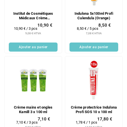
Institut de Cosmétiques
Indulona 5x100ml Profi
Médicaux Crème
Calendula (Orange)
Nourrissante Jour et Nuit au
10,90 €
8,50 €
Vison 3 x 33 g
Prix
Prix
10,90 € / 3 pcs
8,50 € / 5 pcs
de
de
9,08 € HTVA
7,08 € HTVA
la
la
mesure:
mesure:
Ajouter au panier
Ajouter au panier
Crème mains et ongles
Crème protectrice Indulona
Kamill 3 x 100 ml
Profi SOS 10 x 100 ml
7,10 €
17,80 €
Prix
Prix
7,10 € / 3 pcs
1,78 € / 1 pcs
de
de