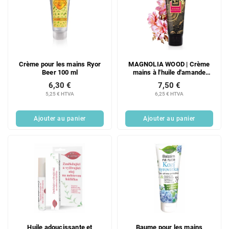
Crème pour les mains Ryor
MAGNOLIA WOOD | Crème
Beer 100 ml
mains à l'huile d'amande
douce et au germe de blé | 75
6,30 €
7,50 €
ml
5,25 € HTVA
6,25 € HTVA
Ajouter au panier
Ajouter au panier
Huile adoucissante et
Baume pour les mains