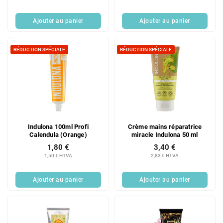
d
u
Ajouter au panier
Ajouter au panier
i
t
s
RÉDUCTION SPÉCIALE
RÉDUCTION SPÉCIALE
Indulona 100ml Profi
Crème mains réparatrice
Calendula (Orange)
miracle Indulona 50 ml
1,80 €
3,40 €
1,50 € HTVA
2,83 € HTVA
Ajouter au panier
Ajouter au panier