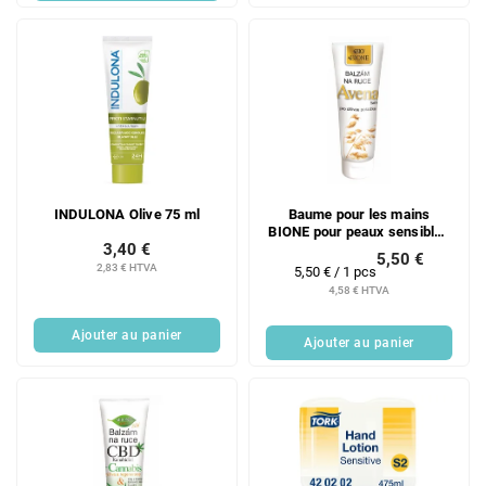
INDULONA Olive 75 ml
Baume pour les mains
BIONE pour peaux sensibles
3,40 €
AVENA SATIVA 200 ml
5,50 €
2,83 € HTVA
Prix
5,50 € / 1 pcs
de
4,58 € HTVA
la
mesure:
Ajouter au panier
Ajouter au panier