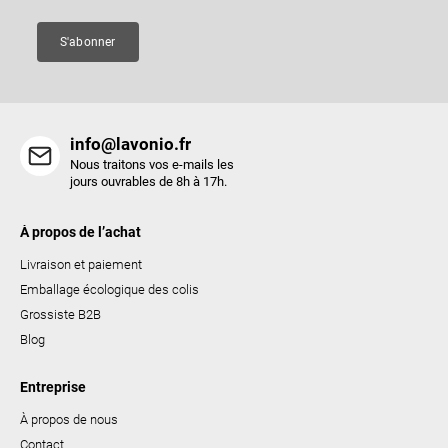
l
e
i
S'abonner
s
t
e
s
info@lavonio.fr
Nous traitons vos e-mails les
jours ouvrables de 8h à 17h.
À propos de l’achat
Livraison et paiement
Emballage écologique des colis
Grossiste B2B
Blog
Entreprise
À propos de nous
Contact