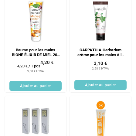
Baume pour les mains
CARPATHIA Herbarium
BIONE ÉLIXIR DE MIEL 205
crème pour les mains à la
ml
rose musquée et à l'urée 75
4,20 €
3,10 €
ml
Prix
4,20 € / 1 pcs
2,58 € HTVA
de
3,50 € HTVA
la
mesure:
Ajouter au panier
Ajouter au panier