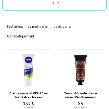
3,40 €
T
r
Bestsellers
Le moins cher
Le plus cher
i
d
Alphabétiquement
e
s
L
p
i
r
s
o
t
d
e
u
d
i
e
t
s
s
Crème mains NIVEA 75 ml
Tesori d'Oriente crème
p
Soin Rafraîchissant
mains 75ml Hammam
r
3,60 €
5 €
o
3 € HTVA
4,17 € HTVA